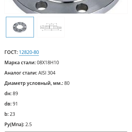
ГОСТ:
12820-80
Марка стали:
08Х18Н10
Аналог стали:
AISI 304
Диаметр условный, мм.:
80
dн:
89
dв:
91
b:
23
Ру(Mпа):
2.5