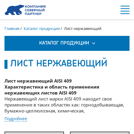
Главная
/
Каталог продукции
/
Лист нержавеющий
КАТАЛОГ ПРОДУКЦИИ
ЛИСТ НЕРЖАВЕЮЩИЙ
Лист нержавеющий AISI 409
Характеристика и область применения
нержавеющих листов AISI 409
Нержавеющий лист марки AISI 409 находит свое
применение в таких областях как: горнодобывающая,
бумажно-целлюлозная, химическая,
машиностроительная и т.д.
Подробнее
Листы из данной марки стали обладают высокой
прочностью, повышенной устойчивостью к