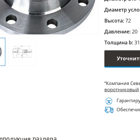
Диаметр усло
Высота:
72
Давление:
20
Толщина b:
31
Уточнит
“Компания Сев
воротниковый
Гарантиру
Обеспечив
продукция раздела