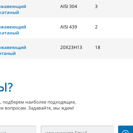
ержавеющий
AISI 304
3
катаный
ержавеющий
AISI 439
2
катаный
ержавеющий
20Х23Н13
18
атаный
Ы?
, подберем наиболее подходящие,
 вопросам. Задавайте, мы ждем!