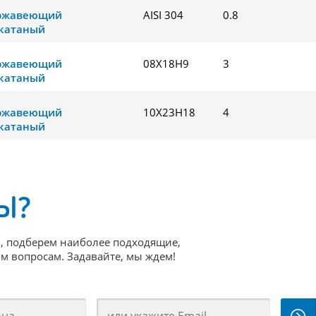
ержавеющий
AISI 304
0.8
катаный
ержавеющий
08Х18Н9
3
катаный
ержавеющий
10Х23Н18
4
катаный
Ы?
, подберем наиболее подходящие,
 вопросам. Задавайте, мы ждем!