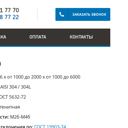
91 77 70
ЗАКАЗАТЬ ЗВОНОК
28 77 22
ВКА
ОПЛАТА
КОНТАКТЫ
0
6 х от 1000 до 2000 х от 1000 до 6000
:
AISI 304 / 304L
ОСТ 5632-72
стенитная
сти:
М2б-М4б
тклонения по:
ГОСТ 19903-74