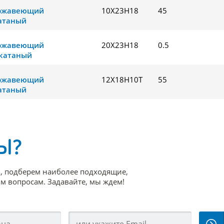
ержавеющий
10Х23Н18
45
атаный
ержавеющий
20Х23Н18
0.5
катаный
ержавеющий
12Х18Н10Т
55
атаный
Ы?
, подберем наиболее подходящие,
 вопросам. Задавайте, мы ждем!