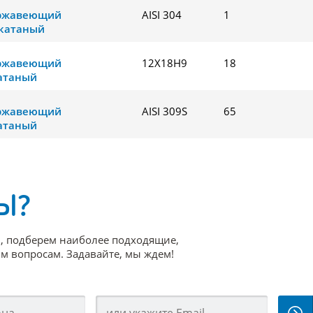
ержавеющий
AISI 304
1
катаный
ержавеющий
12Х18Н9
18
атаный
ержавеющий
AISI 309S
65
атаный
Ы?
, подберем наиболее подходящие,
 вопросам. Задавайте, мы ждем!