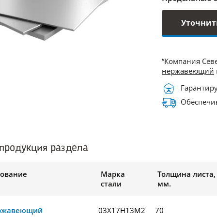
Уточнит
“Компания Сев
нержавеющий
Гарантиру
Обеспечив
продукция раздела
ование
Марка
Толщина листа,
стали
мм.
ержавеющий
03Х17Н13М2
70