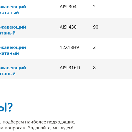
ержавеющий
AISI 304
2
катаный
ержавеющий
AISI 430
90
атаный
ержавеющий
12Х18Н9
2
катаный
ержавеющий
AISI 316Ti
8
атаный
Ы?
, подберем наиболее подходящие,
 вопросам. Задавайте, мы ждем!