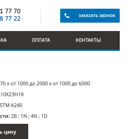
91 77 70
ЗАКАЗАТЬ ЗВОНОК
28 77 22
ВКА
ОПЛАТА
КОНТАКТЫ
70 х от 1000 до 2000 х от 1000 до 6000
:
10Х23Н18
STM A240
сти:
2B ; 1N ; 4N ; 1D
ь цену