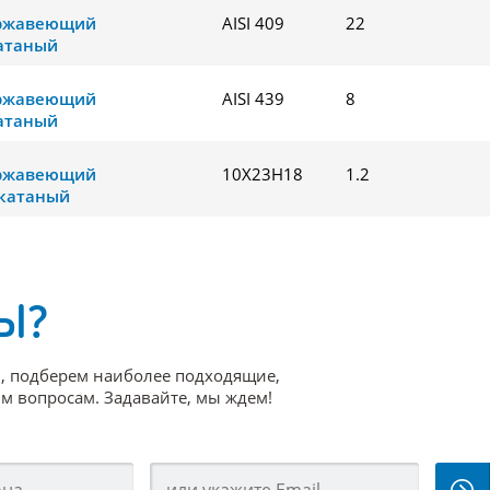
ержавеющий
AISI 409
22
атаный
ержавеющий
AISI 439
8
атаный
ержавеющий
10Х23Н18
1.2
катаный
Ы?
, подберем наиболее подходящие,
 вопросам. Задавайте, мы ждем!