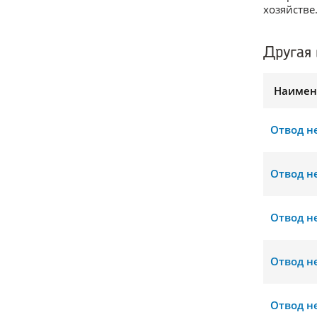
хозяйстве
Другая 
Наимен
Отвод н
Отвод н
Отвод н
Отвод н
Отвод н