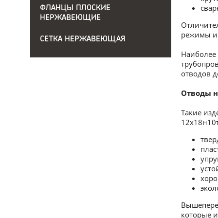
свар
ФЛАНЦЫ ПЛОСКИЕ
НЕРЖАВЕЮЩИЕ
Отличител
режимы и 
СЕТКА НЕРЖАВЕЮЩАЯ
Наиболее 
трубопров
отводов д
Отводы н
Такие изд
12х18н10т
твер
плас
упру
усто
хоро
экол
Вышепереч
которые 