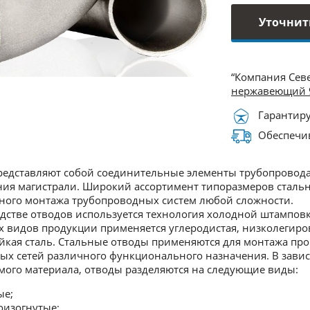
Уточнит
“Компания Сев
нержавеющий 
Гарантиру
Обеспечив
едставляют собой соединительные элементы трубопровода
ия магистрали. Широкий ассортимент типоразмеров стальны
ного монтажа трубопроводных систем любой сложности.
дстве отводов используется технология холодной штамповк
 видов продукции применяется углеродистая, низколегиро
йкая сталь. Стальные отводы применяются для монтажа п
х сетей различного функционального назначения. В зависи
ого материала, отводы разделяются на следующие виды:
ые;
оизогнутые;