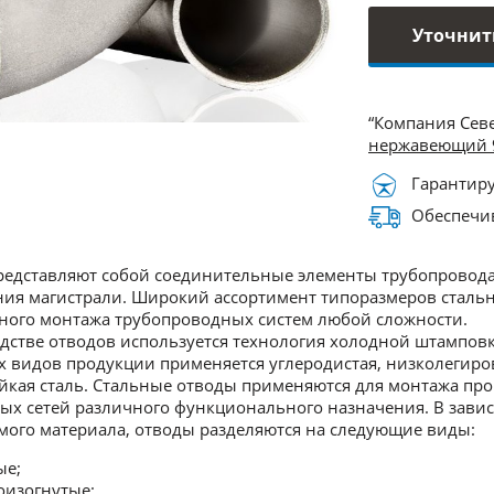
Уточнит
“Компания Сев
нержавеющий 
Гарантиру
Обеспечив
едставляют собой соединительные элементы трубопровода
ия магистрали. Широкий ассортимент типоразмеров стальны
ного монтажа трубопроводных систем любой сложности.
дстве отводов используется технология холодной штамповк
 видов продукции применяется углеродистая, низколегиро
йкая сталь. Стальные отводы применяются для монтажа п
х сетей различного функционального назначения. В зависи
ого материала, отводы разделяются на следующие виды:
ые;
оизогнутые;