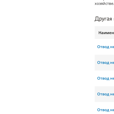
хозяйстве
Другая 
Наимен
Отвод н
Отвод н
Отвод н
Отвод н
Отвод н