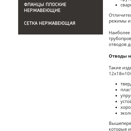
свар
ФЛАНЦЫ ПЛОСКИЕ
НЕРЖАВЕЮЩИЕ
Отличител
режимы и 
СЕТКА НЕРЖАВЕЮЩАЯ
Наиболее 
трубопров
отводов д
Отводы н
Такие изд
12х18н10т
твер
плас
упру
усто
хоро
экол
Вышепереч
которые 