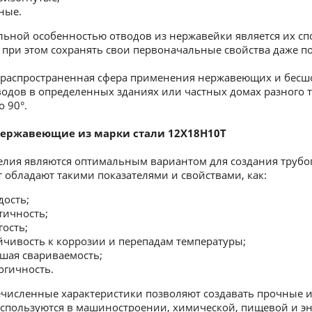
ные.
ьной особенностью отводов из нержавейки является их с
при этом сохранять свои первоначальные свойства даже по
распространенная сфера применения нержавеющих и бесшо
одов в определенных зданиях или частных домах разного т
о 90°.
ержавеющие из марки стали 12Х18Н10Т
елия являются оптимальным вариантом для создания трубо
 обладают такими показателями и свойствами, как:
дость;
тичность;
гость;
йчивость к коррозии и перепадам температуры;
шая свариваемость;
огичность.
исленные характеристики позволяют создавать прочные и 
используются в машиностроении, химической, пищевой и 