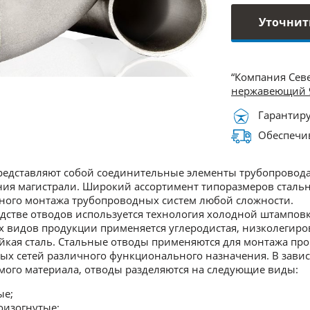
Уточнит
“Компания Сев
нержавеющий 
Гарантиру
Обеспечив
едставляют собой соединительные элементы трубопровода
ия магистрали. Широкий ассортимент типоразмеров стальны
ного монтажа трубопроводных систем любой сложности.
дстве отводов используется технология холодной штамповк
 видов продукции применяется углеродистая, низколегиро
йкая сталь. Стальные отводы применяются для монтажа п
х сетей различного функционального назначения. В зависи
ого материала, отводы разделяются на следующие виды:
ые;
оизогнутые;