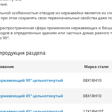
ные.
ьной особенностью отводов из нержавейки является их с
при этом сохранять свои первоначальные свойства даже по
распространенная сфера применения нержавеющих и бесшо
одов в определенных зданиях или частных домах разного т
о 90°.
продукция раздела
ование
Марка стали
ержавеющий 90° цельнотянутый
08Х18Н10
ержавеющий 45° цельнотянутый
08Х18Н10
ержавеющий 45° цельнотянутый
12Х18Н10Т