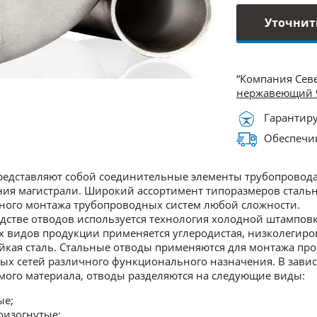
Уточнит
“Компания Сев
нержавеющий 
Гарантиру
Обеспечив
едставляют собой соединительные элементы трубопровода
ия магистрали. Широкий ассортимент типоразмеров стальны
ного монтажа трубопроводных систем любой сложности.
дстве отводов используется технология холодной штамповк
 видов продукции применяется углеродистая, низколегиро
йкая сталь. Стальные отводы применяются для монтажа п
х сетей различного функционального назначения. В зависи
ого материала, отводы разделяются на следующие виды:
ые;
оизогнутые;