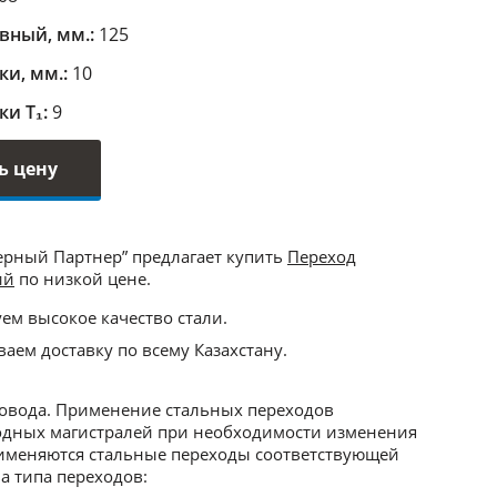
вный, мм.:
125
ки, мм.:
10
ки Т₁:
9
ь цену
ерный Партнер” предлагает купить
Переход
ий
по низкой цене.
ем высокое качество стали.
аем доставку по всему Казахстану.
овода. Применение стальных переходов
одных магистралей при необходимости изменения
рименяются стальные переходы соответствующей
а типа переходов: