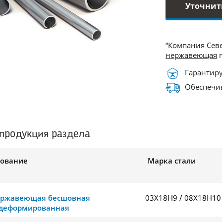
Уточнит
“Компания Сев
нержавеющая
п
Гарантиру
Обеспечив
продукция раздела
ование
Марка стали
ержавеющая бесшовная
03Х18Н9 / 08Х18Н10
деформированная