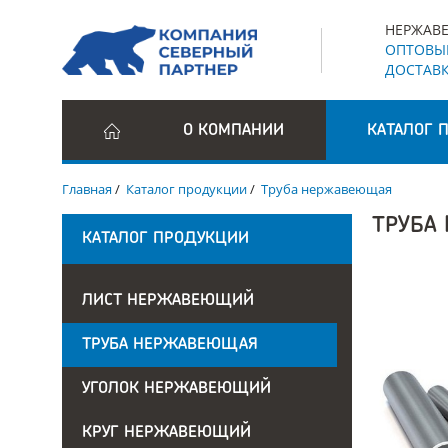
НЕРЖАВЕ
ОПТОВЫЕ
ДОСТАВК
О КОМПАНИИ
КАТАЛОГ 
Главная
/
Каталог продукции
/
Труба нержавеющая
ТРУБА
КАТАЛОГ ПРОДУКЦИИ
ЛИСТ НЕРЖАВЕЮЩИЙ
ТРУБА НЕРЖАВЕЮЩАЯ
УГОЛОК НЕРЖАВЕЮЩИЙ
КРУГ НЕРЖАВЕЮЩИЙ