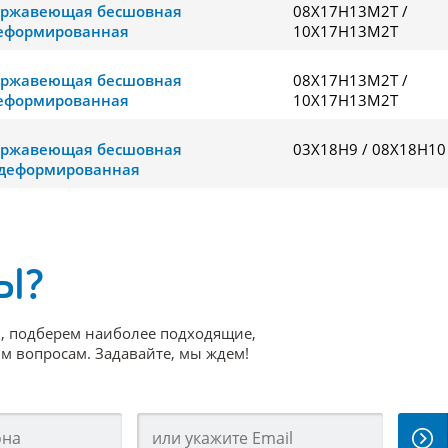
ержавеющая бесшовная
08Х17Н13М2Т /
еформированная
10Х17Н13М2Т
ержавеющая бесшовная
08Х17Н13М2Т /
еформированная
10Х17Н13М2Т
ержавеющая бесшовная
03Х18Н9 / 08Х18Н10
деформированная
Ы?
, подберем наиболее подходящие,
 вопросам. Задавайте, мы ждем!