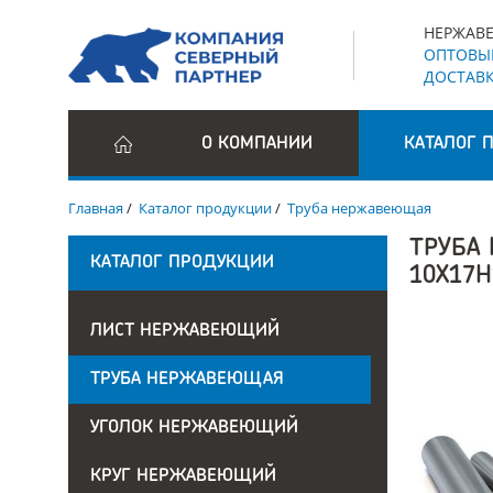
НЕРЖАВЕ
ОПТОВЫЕ
ДОСТАВК
О КОМПАНИИ
КАТАЛОГ 
Главная
/
Каталог продукции
/
Труба нержавеющая
ТРУБА
КАТАЛОГ ПРОДУКЦИИ
10Х17
ЛИСТ НЕРЖАВЕЮЩИЙ
ТРУБА НЕРЖАВЕЮЩАЯ
УГОЛОК НЕРЖАВЕЮЩИЙ
КРУГ НЕРЖАВЕЮЩИЙ