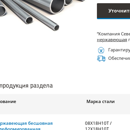
Уточнит
“Компания Сев
нержавеющая
п
Гарантиру
Обеспечив
продукция раздела
ование
Марка стали
ержавеющая бесшовная
08Х18Н10Т /
деформированная
12Х18Н10Т