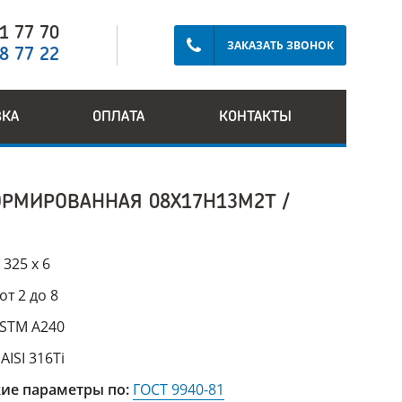
91 77 70
ЗАКАЗАТЬ ЗВОНОК
28 77 22
ВКА
ОПЛАТА
КОНТАКТЫ
РМИРОВАННАЯ 08Х17Н13М2Т /
:
325 х 6
от 2 до 8
STM A240
:
AISI 316Ti
ие параметры по:
ГОСТ 9940-81