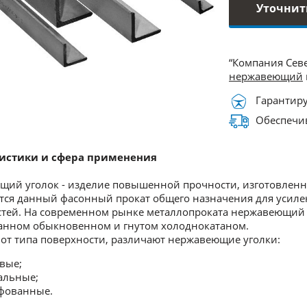
Уточнит
“Компания Сев
нержавеющий
Гарантиру
Обеспечив
истики и сфера применения
ий уголок - изделие повышенной прочности, изготовленн
тся данный фасонный прокат общего назначения для усил
тей. На современном рынке металлопроката нержавеющий у
анном обыкновенном и гнутом холоднокатаном.
от типа поверхности, различают нержавеющие уголки:
вые;
альные;
фованные.