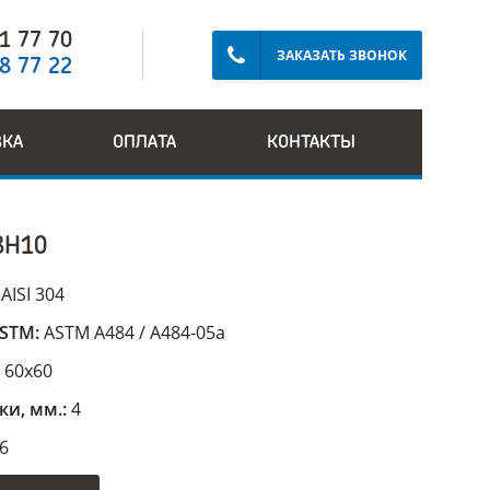
91 77 70
ЗАКАЗАТЬ ЗВОНОК
28 77 22
ВКА
ОПЛАТА
КОНТАКТЫ
8Н10
:
AISI 304
ASTM:
ASTM A484 / A484-05a
:
60х60
ки, мм.:
4
6