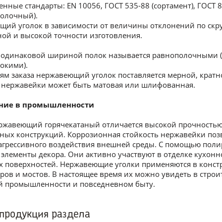
ные стандарты: EN 10056, ГОСТ 535-88 (сортамент), ГОСТ 
олочный).
ий уголок в зависимости от величины отклонений по скр
й и высокой точности изготовления.
 одинаковой шириной полок называется равнополочными (
окими).
ям заказа нержавеющий уголок поставляется мерной, крат
 нержавейки может быть матовая или шлифованная.
ние в промышленности
ржавеющий горячекатаный отличается высокой прочностью 
ных конструкций. Коррозионная стойкость нержавейки позв
агрессивного воздействия внешней среды. С помощью поли
элементы декора. Они активно участвуют в отделке кухонно
 поверхностей. Нержавеющие уголки применяются в конст
аров и мостов. В настоящее время их можно увидеть в стро
й промышленности и повседневном быту.
продукция раздела