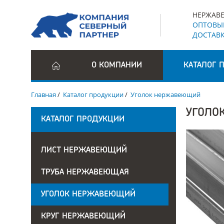
НЕРЖАВЕ
ОПТОВЫЕ
ДОСТАВК
О КОМПАНИИ
КАТАЛОГ 
Главная
/
Каталог продукции
/
Уголок нержавеющий
УГОЛО
КАТАЛОГ ПРОДУКЦИИ
ЛИСТ НЕРЖАВЕЮЩИЙ
ТРУБА НЕРЖАВЕЮЩАЯ
УГОЛОК НЕРЖАВЕЮЩИЙ
КРУГ НЕРЖАВЕЮЩИЙ