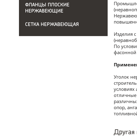
Промышлен
ФЛАНЦЫ ПЛОСКИЕ
(неравноп
НЕРЖАВЕЮЩИЕ
Нержавеющ
повышенно
СЕТКА НЕРЖАВЕЮЩАЯ
Изделия с
(неравноб
По услови
фасонной
Примене
Уголок не
строитель
условиях 
отличные 
различных
опор, анг
топливно
Другая 