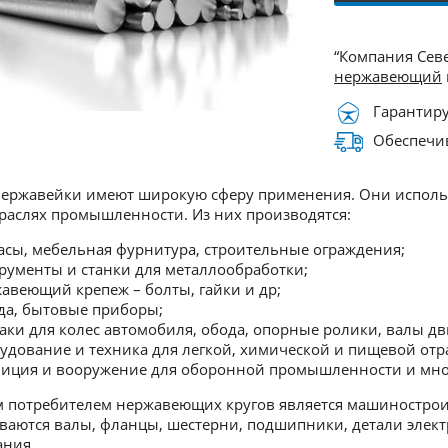
“Компания Сев
нержавеющий
Гарантиру
Обеспечив
нержавейки имеют широкую сферу применения. Они использ
раслях промышленности. Из них производятся:
асы, мебельная фурнитура, строительные ограждения;
рументы и станки для металлообработки;
авеющий крепеж – болты, гайки и др;
да, бытовые приборы;
аки для колес автомобиля, обода, опорные ролики, валы дв
удование и техника для легкой, химической и пищевой отр
иция и вооружение для оборонной промышленности и мног
потребителем нержавеющих кругов является машиностроит
ваются валы, фланцы, шестерни, подшипники, детали электр
ания.