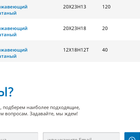
ержавеющий
20Х23Н13
120
атаный
ержавеющий
20Х23Н18
20
атаный
ержавеющий
12Х18Н12Т
40
атаный
Ы?
, подберем наиболее подходящие,
 вопросам. Задавайте, мы ждем!