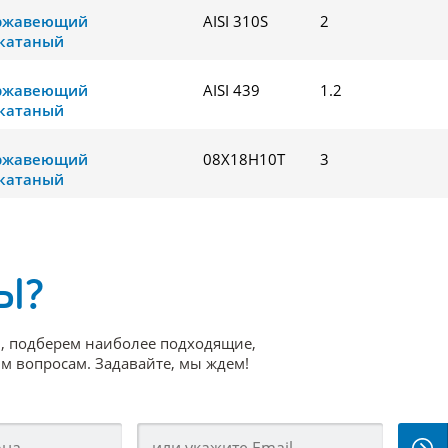
ержавеющий
AISI 310S
2
катаный
ержавеющий
AISI 439
1.2
катаный
ержавеющий
08Х18Н10Т
3
катаный
Ы?
, подберем наиболее подходящие,
 вопросам. Задавайте, мы ждем!