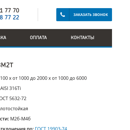
91 77 70
ЗАКАЗАТЬ ЗВОНОК
28 77 22
ВКА
ОПЛАТА
КОНТАКТЫ
3М2Т
100 х от 1000 до 2000 х от 1000 до 6000
:
AISI 316Ti
ОСТ 5632-72
слотостойкая
сти:
М2б-М4б
тклонения по:
ГОСТ 19903-74