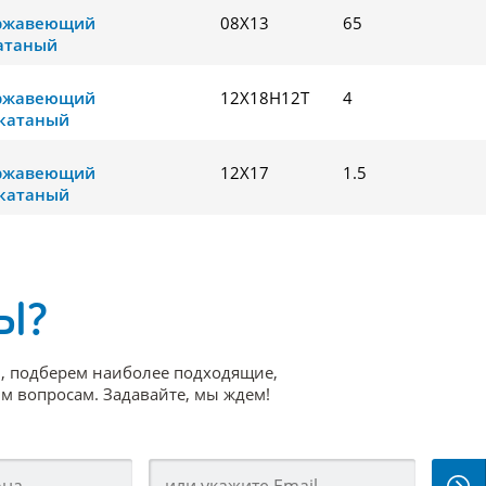
ержавеющий
08Х13
65
атаный
ержавеющий
12Х18Н12Т
4
катаный
ержавеющий
12Х17
1.5
катаный
Ы?
, подберем наиболее подходящие,
 вопросам. Задавайте, мы ждем!