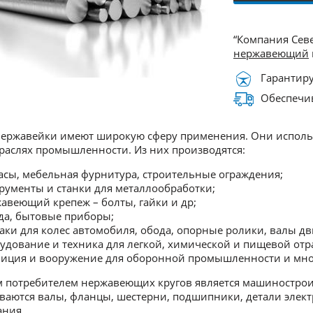
“Компания Сев
нержавеющий
Гарантиру
Обеспечив
нержавейки имеют широкую сферу применения. Они использ
раслях промышленности. Из них производятся:
асы, мебельная фурнитура, строительные ограждения;
рументы и станки для металлообработки;
авеющий крепеж – болты, гайки и др;
да, бытовые приборы;
аки для колес автомобиля, обода, опорные ролики, валы дв
удование и техника для легкой, химической и пищевой отр
иция и вооружение для оборонной промышленности и мног
потребителем нержавеющих кругов является машиностроит
ваются валы, фланцы, шестерни, подшипники, детали электр
ания.